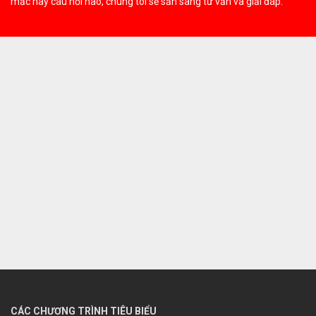
mắc hay câu hỏi nào, chúng tôi sẽ sẵn sàng tư vấn và giải đáp.
CÁC CHƯƠNG TRÌNH TIÊU BIỂU