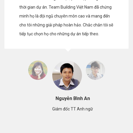
thời gian dự án. Team Building Việt Nam đã chứng
đã được hỗ trợ rất tốt và nhân viên của chúng tôi
chuyên môn cao và mang đến cho tôi những giải
cao doanh số bán hàng. Tôi thực sự hài lòng về
minh họ là đội ngũ chuyên môn cao và mang đến
đã thực sự đồng lòng hướng về mục tiêu chung
pháp hoàn hảo. Chắc chắn tôi sẽ tiếp tục chọn
dịch vụ và thái độ chăm sóc khách hàng của Team
cho tôi những giải pháp hoàn hảo. Chắc chắn tôi sẽ
của công ty.
Team Building Việt Nam cho những dự án tiếp
Building Việt Nam.
tiếp tục chọn họ cho những dự án tiếp theo.
theo.
Nguyễn Bình An
Giám đốc TT Anh ngữ