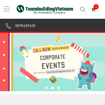
0
0878.639.639